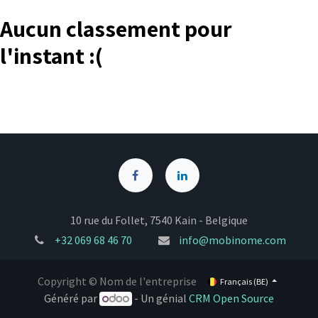
Aucun classement pour
l'instant :(
10 rue du Follet, 7540 Kain - Belgique
+32
069 68 46 70
info@mobinome.com
Copyright © Nom de l'entreprise
Français (BE)
Généré par
- Un génial
CRM Open Source