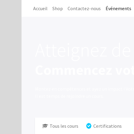
Accueil
Shop
Contactez-nous
Événements
Atteignez d
Commencez votre
Montez en compétences et ayez un impact ! Votr
Il est temps de rejoindre un cours.
Tous les cours
Certifications