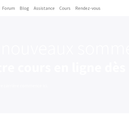
Forum
Blog
Assistance
Cours
Rendez-vous
e nouveaux somm
 cours en ligne dès 
e carrière commence ici.