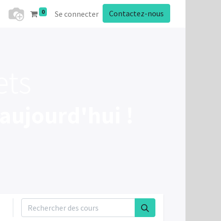
0
Contactez-nous
Se connecter
ets
aujourd'hui !