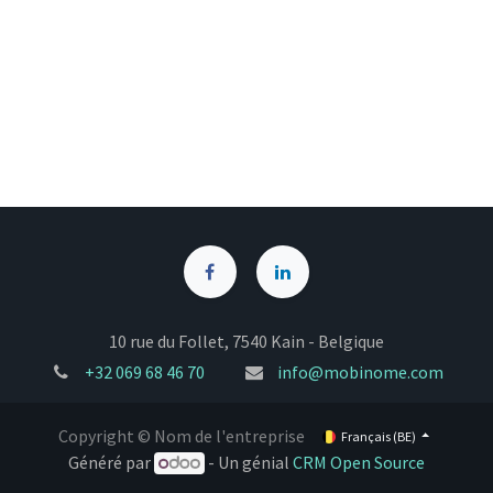
10 rue du Follet, 7540 Kain - Belgique
+32
069 68 46 70
info@mobinome.com
Copyright © Nom de l'entreprise
Français (BE)
Généré par
- Un génial
CRM Open Source