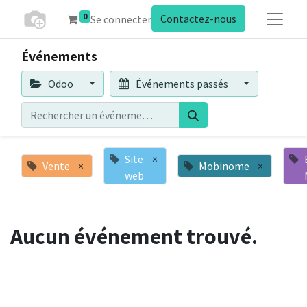
0
Contactez-nous
Se connecter
Événements
Odoo
Événements passés
Site
×
Vente
×
Mobinome
×
web
Aucun événement trouvé.