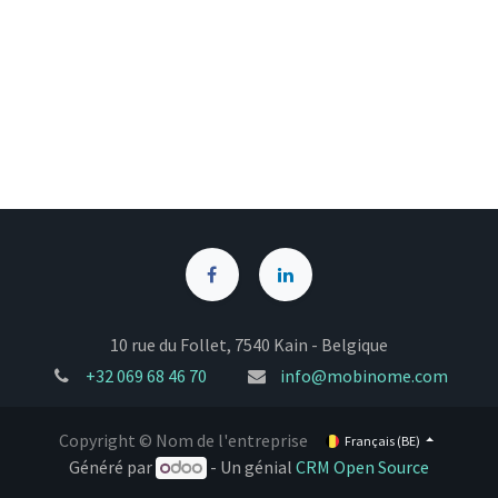
10 rue du Follet, 7540 Kain - Belgique
+32
069 68 46 70
info@mobinome.com
Copyright © Nom de l'entreprise
Français (BE)
Généré par
- Un génial
CRM Open Source