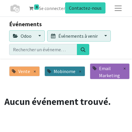
0
Contactez-nous
Se connecter
Événements
Odoo
Événements à venir
Email
×
Vente
×
Mobinome
×
Marketing
Aucun événement trouvé.