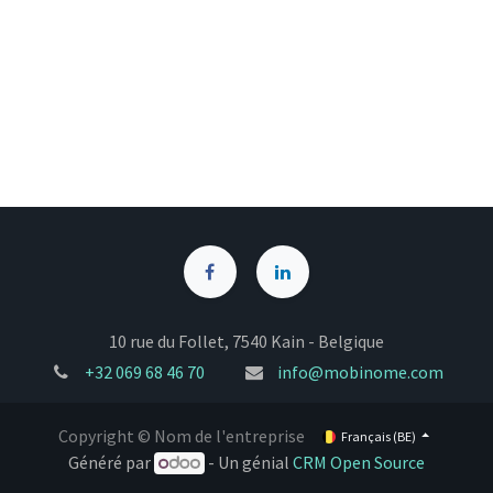
10 rue du Follet, 7540 Kain - Belgique
+32
069 68 46 70
info@mobinome.com
Copyright © Nom de l'entreprise
Français (BE)
Généré par
- Un génial
CRM Open Source