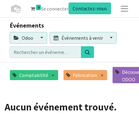
0
Contactez-nous
Se connecter
Événements
Odoo
Événements à venir
Découve
Comptabilité
×
Fabrication
×
ODOO
Aucun événement trouvé.