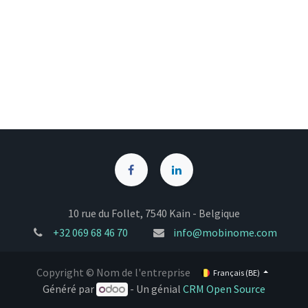
10 rue du Follet, 7540 Kain - Belgique
+32
069 68 46 70
info@mobinome.com
Copyright © Nom de l'entreprise
Français (BE)
Généré par
- Un génial
CRM Open Source