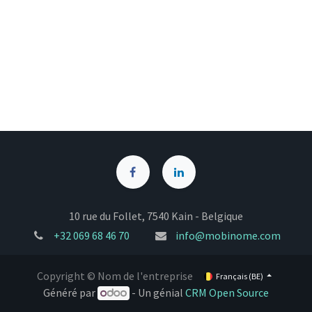
10 rue du Follet, 7540 Kain - Belgique
+32
069 68 46 70
info@mobinome.com
Copyright © Nom de l'entreprise
Français (BE)
Généré par
- Un génial
CRM Open Source