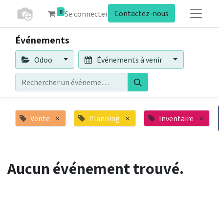
0
Contactez-nous
Se connecter
Événements
Odoo
Événements à venir
Vente
×
Planning
×
Inventaire
×
Aucun événement trouvé.