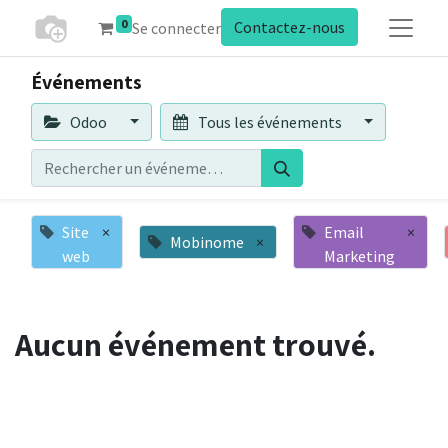
0
Contactez-nous
Se connecter
Événements
Odoo
Tous les événements
Site
×
Email
×
Mobinome
×
web
Marketing
Aucun événement trouvé.