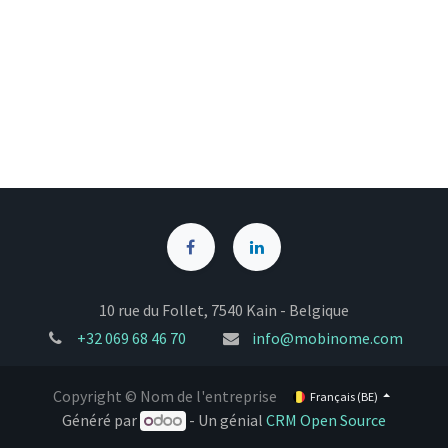
10 rue du Follet, 7540 Kain - Belgique
+32
069 68 46 70
info@mobinome.com
Copyright © Nom de l'entreprise
Français (BE)
Généré par
- Un génial
CRM Open Source