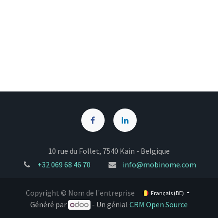
10 rue du Follet, 7540 Kain - Belgique
+32
069 68 46 70
info@mobinome.com
Copyright © Nom de l'entreprise
Français (BE)
Généré par
- Un génial
CRM Open Source