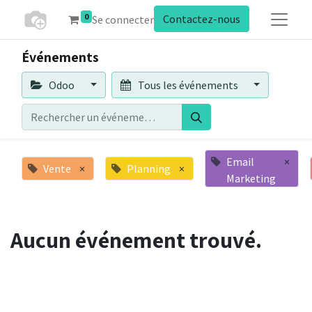
0
Contactez-nous
Se connecter
Événements
Odoo
Tous les événements
Email
×
Vente
×
Planning
×
Marketing
Aucun événement trouvé.