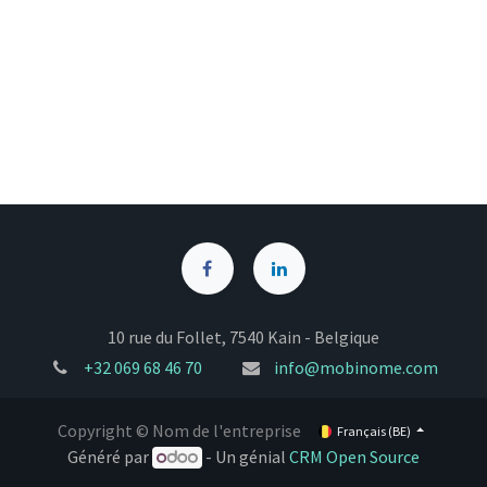
10 rue du Follet, 7540 Kain - Belgique
+32
069 68 46 70
info@mobinome.com
Copyright © Nom de l'entreprise
Français (BE)
Généré par
- Un génial
CRM Open Source