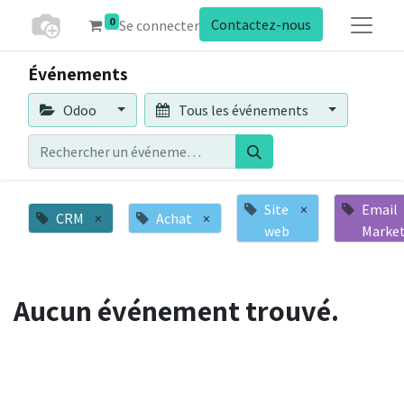
0
Contactez-nous
Se connecter
Événements
Odoo
Tous les événements
Site
×
Email
CRM
×
Achat
×
web
Marke
Aucun événement trouvé.