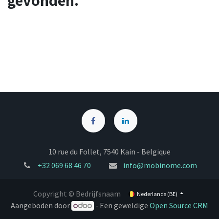
gevonden.
10 rue du Follet, 7540 Kain - Belgique
+32
069 68 46 70
info@mobinome.com
Copyright © Bedrijfsnaam
Nederlands (BE)
Aangeboden door
- Een geweldige
Open Source CRM