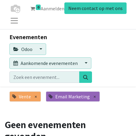
0
Neem contact op met ons
Aanmelden
Evenementen
Odoo
Aankomende evenementen
Vente
×
Email Marketing
×
Geen evenementen