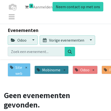
0
Neem contact op met ons
Aanmelden
Evenementen
Odoo
Vorige evenementen
Site
×
Mobinome
×
Odoo
×
web
Geen evenementen
gevonden.