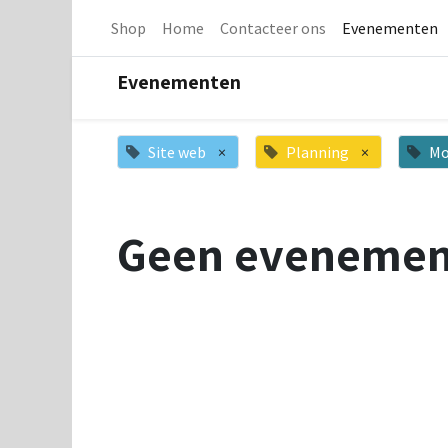
Shop
Home
Contacteer ons
Evenementen
Evenementen
Site web
×
Planning
×
Mo
Geen evenemen