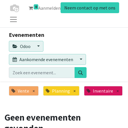
0
Neem contact op met ons
Aanmelden
Evenementen
Odoo
Aankomende evenementen
Vente
×
Planning
×
Inventaire
×
Geen evenementen