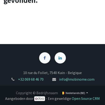
gevonden.
10 rue du Follet, 7540 Kain - Belgique
+32
069 68 46 70
info@mobinome.com
Copyright © Bedrijfsnaam
Nederlands (BE)
Aangeboden door
- Een geweldige
Open Source CRM