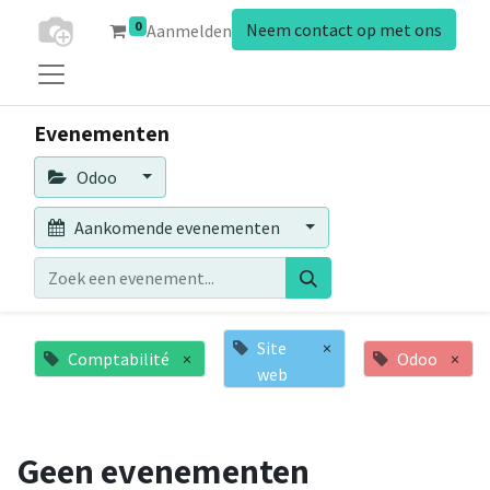
0
Neem contact op met ons
Aanmelden
Evenementen
Odoo
Aankomende evenementen
Site
×
Comptabilité
×
Odoo
×
web
Geen evenementen