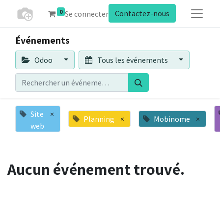
0
Contactez-nous
Se connecter
Événements
Odoo
Tous les événements
Site
×
Planning
×
Mobinome
×
web
Aucun événement trouvé.