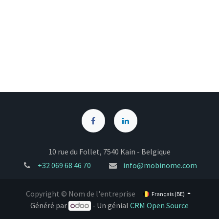
10 rue du Follet, 7540 Kain - Belgique
+32
069 68 46 70
info@mobinome.com
Copyright © Nom de l'entreprise
Français (BE)
Généré par
- Un génial
CRM Open Source