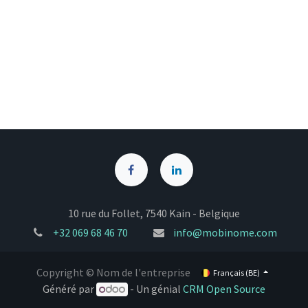
10 rue du Follet, 7540 Kain - Belgique
+32
069 68 46 70
info@mobinome.com
Copyright © Nom de l'entreprise
Français (BE)
Généré par
- Un génial
CRM Open Source