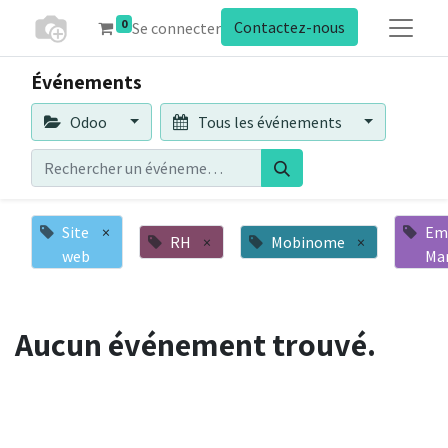
0
Contactez-nous
Se connecter
Événements
Odoo
Tous les événements
Site
×
Em
RH
×
Mobinome
×
web
Ma
Aucun événement trouvé.