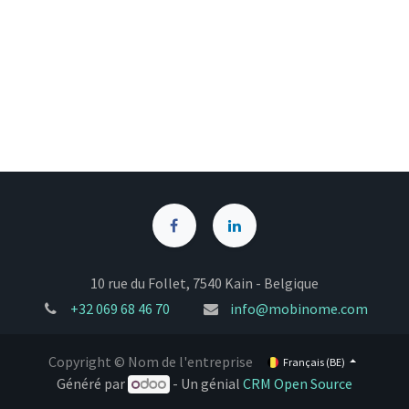
10 rue du Follet, 7540 Kain - Belgique
+32
069 68 46 70
info@mobinome.com
Copyright © Nom de l'entreprise
Français (BE)
Généré par
- Un génial
CRM Open Source