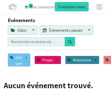
0
Contactez-nous
Se connecter
Événements
Odoo
Événements passés
Site
×
Projet
×
Mobinome
×
web
Aucun événement trouvé.