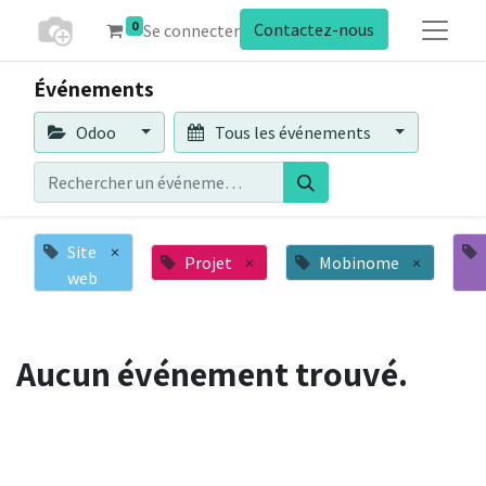
0
Contactez-nous
Se connecter
Événements
Odoo
Tous les événements
Site
×
Projet
×
Mobinome
×
web
Aucun événement trouvé.