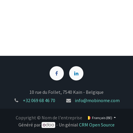
10 rue du Follet, 7540 Kain - Belgique
+32
069 68 46 70
info@mobinome.com
Copyright © Nom de l'entreprise
Français (BE)
Généré par
- Un génial
CRM Open Source