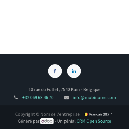
10 rue du Follet, 7540 Kain - Belgique
+32
069 68 46 70
info@mobinome.com
Copyright © Nom de l'entreprise
Français (BE)
Généré par
- Un génial
CRM Open Source