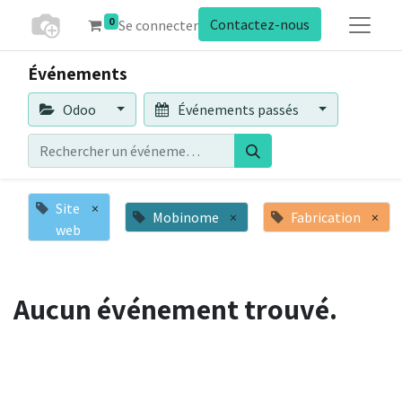
0
Contactez-nous
Se connecter
Événements
Odoo
Événements passés
Site
×
Mobinome
×
Fabrication
×
web
Aucun événement trouvé.