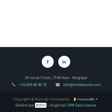
10 rue du Follet, 7540 Kain - Belgique
+32
069 68 46 70
info@mobinome.com
Copyright © Nom de l'entreprise
Français (BE)
Généré par
- Un génial
CRM Open Source