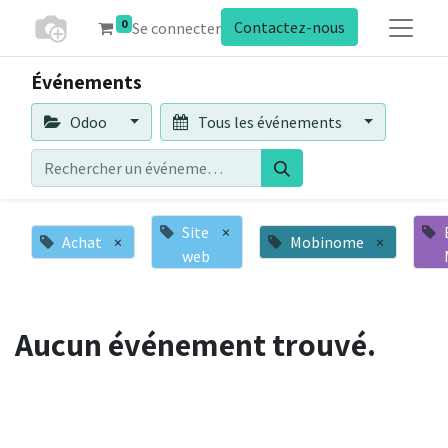
0
Contactez-nous
Se connecter
Événements
Odoo
Tous les événements
Site
×
Achat
×
Mobinome
×
web
Aucun événement trouvé.