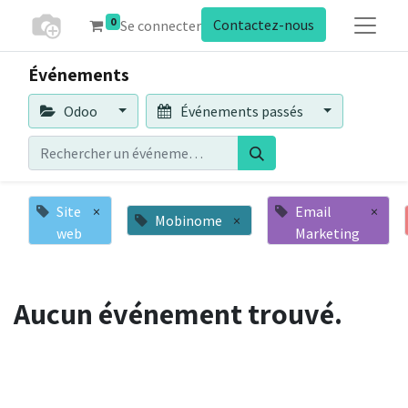
0
Contactez-nous
Se connecter
Événements
Odoo
Événements passés
Site
×
Email
×
Mobinome
×
web
Marketing
Aucun événement trouvé.