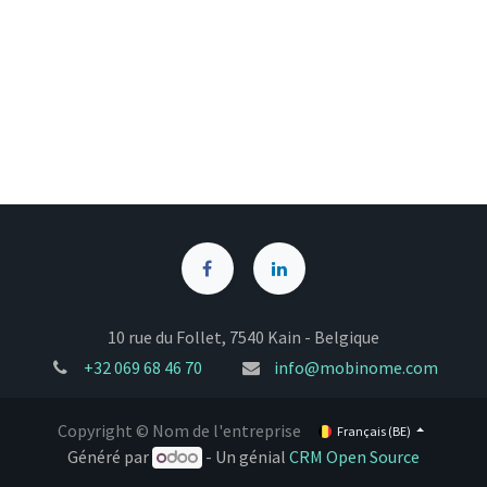
10 rue du Follet, 7540 Kain - Belgique
+32
069 68 46 70
info@mobinome.com
Copyright © Nom de l'entreprise
Français (BE)
Généré par
- Un génial
CRM Open Source