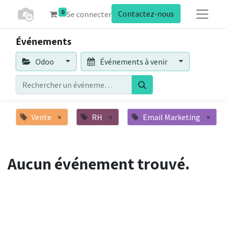
0
Contactez-nous
Se connecter
Événements
Odoo
Événements à venir
Vente
×
RH
×
Email Marketing
×
Aucun événement trouvé.