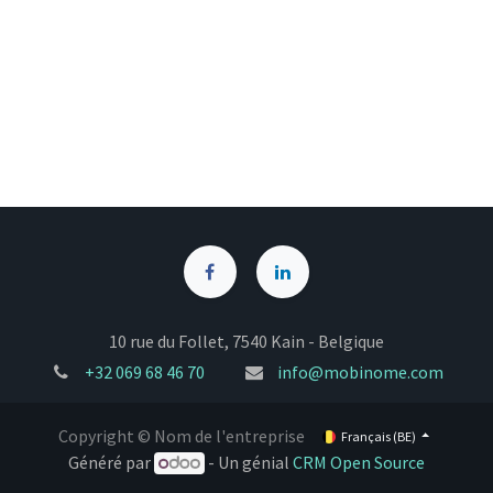
10 rue du Follet, 7540 Kain - Belgique
+32
069 68 46 70
info@mobinome.com
Copyright © Nom de l'entreprise
Français (BE)
Généré par
- Un génial
CRM Open Source