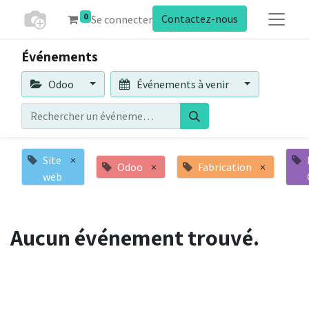
0
Contactez-nous
Se connecter
Événements
Odoo
Événements à venir
Site
×
Odoo
×
Fabrication
×
web
Aucun événement trouvé.