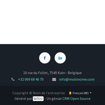
10 rue du Follet, 7540 Kain - Belgique
+32
069 68 46 70
info@mobinome.com
Copyright © Nom de l'entreprise
Français (BE)
Généré par
- Un génial
CRM Open Source