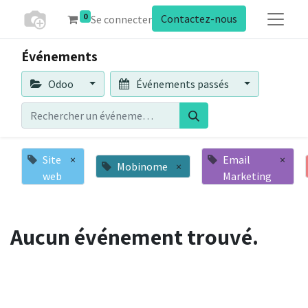
0
Contactez-nous
Se connecter
Événements
Odoo
Événements passés
Site
×
Email
×
Mobinome
×
web
Marketing
Aucun événement trouvé.