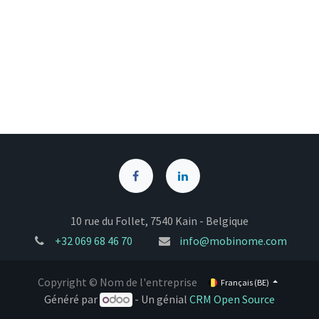
10 rue du Follet, 7540 Kain - Belgique
+32
069 68 46 70
info@mobinome.com
Copyright © Nom de l'entreprise
Français (BE)
Généré par
- Un génial
CRM Open Source