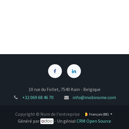
10 rue du Follet, 7540 Kain - Belgique
+32
069 68 46 70
info@mobinome.com
Copyright © Nom de l'entreprise
Français (BE)
Généré par
- Un génial
CRM Open Source