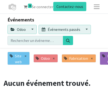
0
Contactez-nous
Se connecter
Événements
Odoo
Événements passés
Site
×
Odoo
×
Fabrication
×
web
Aucun événement trouvé.